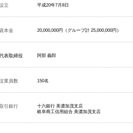
平成20年7月8日
設立
20,000,000円（グループ計 25,000,000円）
資本金
阿部 義郎
​代表取締役
1
50名
従業員数
十六銀行 美濃加茂支店
取引銀行
岐阜商工信用組合 美濃加茂支店